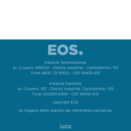
Indústria Termoisolantes:
Av. Cruzeiro, 899/02 – Distrito Industrial - Cachoeirinha / RS
Fone 0800 721 8900 - CEP 94930-615
Indústria Suportes:
Av. Cruzeiro, 301 - Distrito Industrial, Cachoeirinha / RS
Fone (51)3533-6999 - CEP 94930-615
copyright EOS
As imagens deste website são meramente ilustrativas.
home