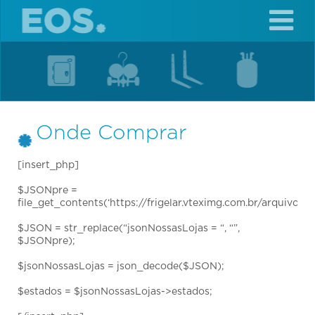
Togg
navig
Onde Comprar
[insert_php]
$JSONpre =
file_get_contents(‘https://frigelar.vteximg.com.br/arquivos/N
$JSON = str_replace(“jsonNossasLojas = “, “”,
$JSONpre);
$jsonNossasLojas = json_decode($JSON);
$estados = $jsonNossasLojas->estados;