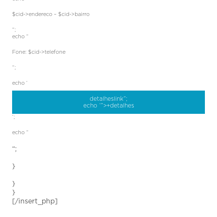
$cid->endereco – $cid->bairro
“;
echo “
Fone: $cid->telefone
“;
echo ‘
detalheslink”;
echo ‘”>+detalhes
‘;
echo “
“;
}
}
}
[/insert_php]