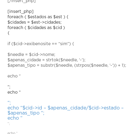
[/insert_php]
[insert_php]
foreach ( $estados as $est ) {
$cidades = $est->cidades;
foreach ( $cidades as $cid )
{
if ($cid->exibenosite == “sim”) {
$needle = $cid->nome;
$apenas_cidade = strtok($needle, ‘-‘);
$apenas_tipo = substr($needle, (strpos($needle, ‘-‘)) + 1);
echo “
“;
echo “
“;
echo “$cid->id – $apenas_cidade/$cid->estado –
$apenas_tipo “;
echo “
“;
echo “