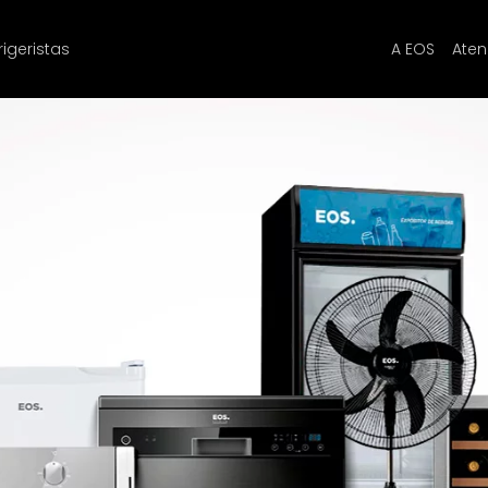
rigeristas
A EOS
Ate