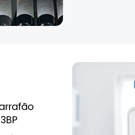
arrafão
E03B e EBE03BP