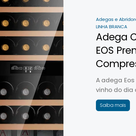
Adegas e Abridor
LINHA BRANCA
Adega C
EOS Pre
Compre
A adega Eos
vinho do dia 
Saiba mais