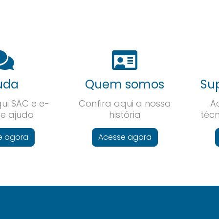
uda
Quem somos
Su
ui SAC e e-
Confira aqui a nossa
A
de ajuda
história
técn
e agora
Acesse agora