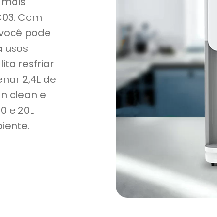
 mais
C03. Com
 você pode
a usos
ita resfriar
enar 2,4L de
n clean e
0 e 20L
iente.