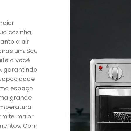
maior
ua cozinha,
anto a air
penas um. Seu
ite a você
o, garantindo
 capacidade
timo espaço
uma grande
emperatura
rmite maior
limentos. Com